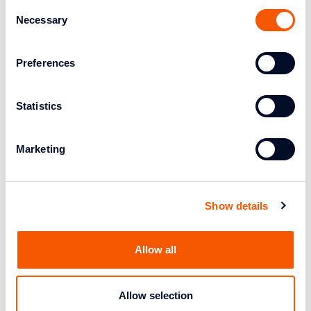
Consent
Necessary
Selection
Leggi anche:
Picking
Preferences
Imballaggio pallet
Termoplastico
Statistics
Stoccaggio merci
Gestione magazzino
Start-up
Marketing
E-commerce
Servizi di logistica integrata
Show details
Allow all
Picking e logistica
Allow selection