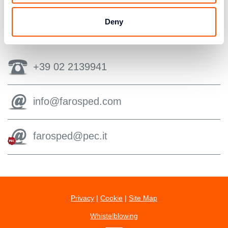
RICHIEDI ORA
>
IL TUO PREVENTIVO
Deny
+39 02 2139941
info@farosped.com
farosped@pec.it
Privacy
|
Cookie
|
Site Map
Whistelblowing