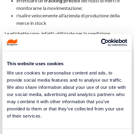
effettuare un
tracking preciso
dei flussi di merci e
monitorarne la movimentazione;
risalire velocemente all’azienda di produzione della
merce in stock
Le etichette sono, infatti, utilizzate per la spedizione,
l'inventario, il monitoraggio e la tracciatura dei prodotti. Solo
così possiamo offrire un
servizio di logistica
assolutamente sicuro e garantito
, che permette un facile e
costante controllo di tutte le aree di deposito, monitorando
This website uses cookies
tutti i flussi di movimentazione della merce.
We use cookies to personalise content and ads, to
provide social media features and to analyse our traffic.
L’attività di etichettatura della merce in entrata deve, inoltre,
We also share information about your use of our site with
indicare le caratteristiche generali delle merci e le eventuali
our social media, advertising and analytics partners who
specifiche del cliente sui singoli prodotti. La nostra azienda ti
may combine it with other information that you’ve
offre un
servizio personalizzato
, costruito in base alle
provided to them or that they’ve collected from your use
caratteristiche della merce che ci affidi, alla loro destinazione
of their services.
di consegna (in base alle normative vigenti) e alle tue
esigenze, nel rispetto dei budget e delle tempistiche
condivise.