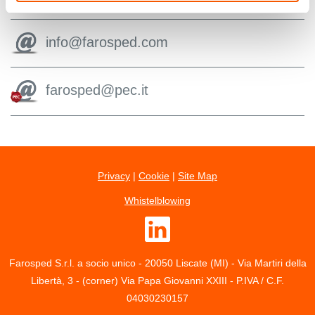
info@farosped.com
farosped@pec.it
Privacy
|
Cookie
|
Site Map
Whistelblowing
Farosped S.r.l. a socio unico - 20050 Liscate (MI) - Via Martiri della
Libertà, 3 - (corner) Via Papa Giovanni XXIII - P.IVA / C.F.
04030230157