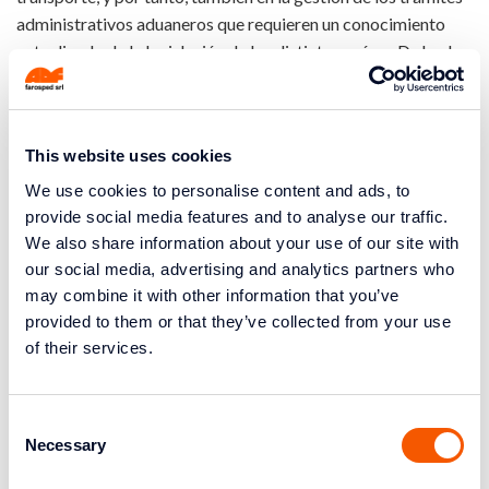
administrativos aduaneros que requieren un conocimiento
actualizado de la legislación de los distintos países. De hecho,
tenemos un equipo de profesionales siempre dispuestos a
ayudarte en los distintos trámites y operaciones aduaneras y
en todo lo relacionado con el comercio exterior.
This website uses cookies
Nos encargamos personalmente de:
We use cookies to personalise content and ads, to
asesoramiento con nuestro asistente aduanero
provide social media features and to analyse our traffic.
asistencia en la solicitud de procedimientos
We also share information about your use of our site with
simplificados
our social media, advertising and analytics partners who
representación fiscal
may combine it with other information that you’ve
fianzas y tramites de seguros
provided to them or that they’ve collected from your use
depósitos de suspensión del IVA
of their services.
asistencia en la solicitud de certificados OEA
Tenemos la certificación OEA, certificación reconocida por
Consent
los operadores económicos para todos aquellos sujetos que
Necessary
Selection
participan en actividades regidas por la normativa aduanera